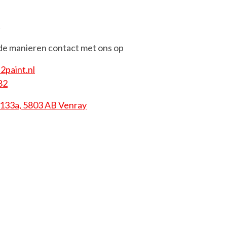
t
de manieren contact met ons op
paint.nl
82
 133a, 5803 AB Venray